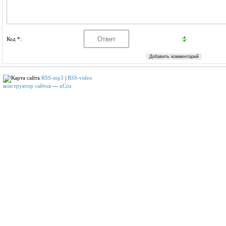
Код *:
RSS-mp3
|
RSS-video
конструктор сайтов
—
uCoz