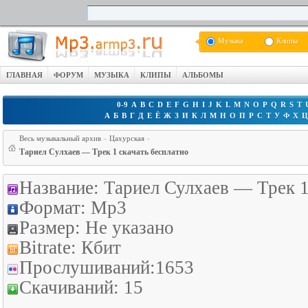
Музыка
Клипы
ГЛАВНАЯ
ФОРУМ
МУЗЫКА
КЛИПЫ
АЛЬБОМЫ
0-9
A
B
C
D
E
F
G
H
I
J
K
L
M
N
O
P
Q
R
S
T
А
Б
В
Г
Д
Е
Ё
Ж
З
И
К
Л
М
Н
О
П
Р
С
Т
У
Ф
Х
Весь музыкальный архив
»
Цахурская
»
Тариел Сулхаев — Трек 1 скачать бесплатно
Название:
Тариел Сулхаев — Трек 
Формат:
Mp3
Размер:
Не указано
Bitrate:
Кбит
Прослушиваний:
1653
Скачиваний:
15