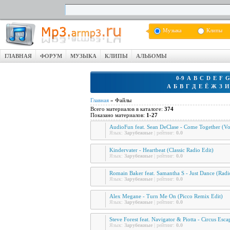
Музыка
Клипы
ГЛАВНАЯ
ФОРУМ
МУЗЫКА
КЛИПЫ
АЛЬБОМЫ
0-9
A
B
C
D
E
F
G
А
Б
В
Г
Д
Е
Ё
Ж
З
И
Главная
»
Файлы
Всего материалов в каталоге
:
374
Показано материалов
:
1-27
AudioFun feat. Sean DeClase - Come Together (Vo
Язык:
Зарубежные
| рейтинг:
0.0
Kindervater - Heartbeat (Classic Radio Edit)
Язык:
Зарубежные
| рейтинг:
0.0
Romain Baker feat. Samantha S - Just Dance (Radi
Язык:
Зарубежные
| рейтинг:
0.0
Alex Megane - Turn Me On (Picco Remix Edit)
Язык:
Зарубежные
| рейтинг:
0.0
Steve Forest feat. Navigator & Piotta - Circus Esc
Язык:
Зарубежные
| рейтинг:
0.0