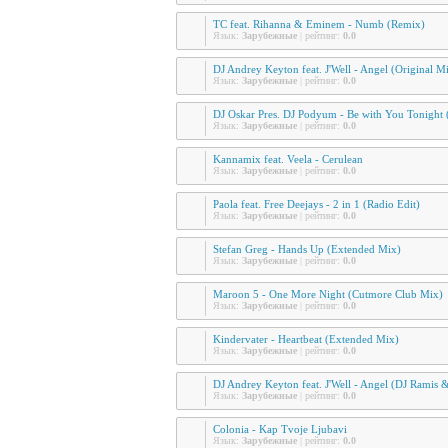
TC feat. Rihanna & Eminem - Numb (Remix)
Язык:
Зарубежные
| рейтинг:
0.0
DJ Andrey Keyton feat. J'Well - Angel (Original M
Язык:
Зарубежные
| рейтинг:
0.0
DJ Oskar Pres. DJ Podyum - Be with You Tonight (
Язык:
Зарубежные
| рейтинг:
0.0
Kannamix feat. Veela - Cerulean
Язык:
Зарубежные
| рейтинг:
0.0
Paola feat. Free Deejays - 2 in 1 (Radio Edit)
Язык:
Зарубежные
| рейтинг:
0.0
Stefan Greg - Hands Up (Extended Mix)
Язык:
Зарубежные
| рейтинг:
0.0
Maroon 5 - One More Night (Cutmore Club Mix)
Язык:
Зарубежные
| рейтинг:
0.0
Kindervater - Heartbeat (Extended Mix)
Язык:
Зарубежные
| рейтинг:
0.0
DJ Andrey Keyton feat. J'Well - Angel (DJ Ramis
Язык:
Зарубежные
| рейтинг:
0.0
Colonia - Kap Tvoje Ljubavi
Язык:
Зарубежные
| рейтинг:
0.0