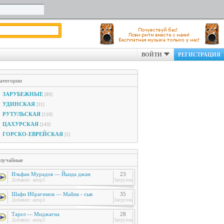
ВОЙТИ
РЕГИСТРАЦИЯ
атегории
ЗАРУБЕЖНЫЕ
[89]
УДИНСКАЯ
[31]
РУТУЛЬСКАЯ
[110]
ЦАХУРСКАЯ
[143]
ГОРСКО-ЕВРЕЙСКАЯ
[1]
лучайные
Ильфан Мурадов — Йызда джан
23
Добавил:
armp3
Загрузок
Шафи Ибрагимов — Майик - сыв
35
Добавил:
armp3
Загрузок
Тарел — Миджагна
28
Добавил:
armp3
Загрузок