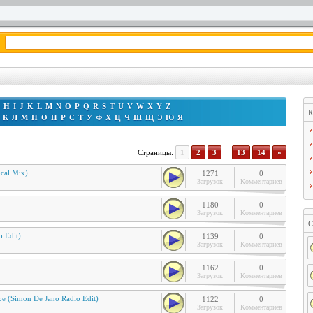
H
I
J
K
L
M
N
O
P
Q
R
S
T
U
V
W
X
Y
Z
К
К
Л
М
Н
О
П
Р
С
Т
У
Ф
Х
Ц
Ч
Ш
Щ
Э
Ю
Я
Страницы
:
1
2
3
...
13
14
»
cal Mix)
1271
0
Загрузок
Комментариев
1180
0
Загрузок
Комментариев
С
o Edit)
1139
0
Загрузок
Комментариев
1162
0
Загрузок
Комментариев
ape (Simon De Jano Radio Edit)
1122
0
Загрузок
Комментариев