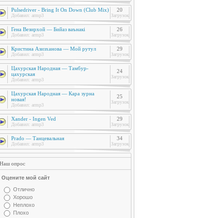
Pulsedriver - Bring It On Down (Club Mix)
20
Добавил:
armp3
Загрузок
Гена Везирхой — Бийаз ваънакi
26
Добавил:
armp3
Загрузок
Кристина Азизханова — Мой рутул
29
Добавил:
armp3
Загрузок
Цахурская Народная — Тамбур-
24
цахурская
Загрузок
Добавил:
armp3
Цахурская Народная — Кара зурна
25
новая!
Загрузок
Добавил:
armp3
Xander - Ingen Ved
29
Добавил:
armp3
Загрузок
Prado — Танцевальная
34
Добавил:
armp3
Загрузок
Наш опрос
Оцените мой сайт
Отлично
Хорошо
Неплохо
Плохо