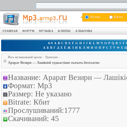
Музыка
Клипы
ГЛАВНАЯ
ФОРУМ
МУЗЫКА
КЛИПЫ
АЛЬБОМЫ
0-9
A
B
C
D
E
F
G
H
I
J
K
L
M
N
O
P
Q
R
S
T
А
Б
В
Г
Д
Е
Ё
Ж
З
И
К
Л
М
Н
О
П
Р
С
Т
У
Ф
Х
Весь музыкальный архив
»
Удинская
»
Арарат Везири — Лашiкiой худжастiане скачать бесплатно
Название:
Арарат Везири — Лашiкi
Формат:
Mp3
Размер:
Не указано
Bitrate:
Кбит
Прослушиваний:
1777
Скачиваний:
45