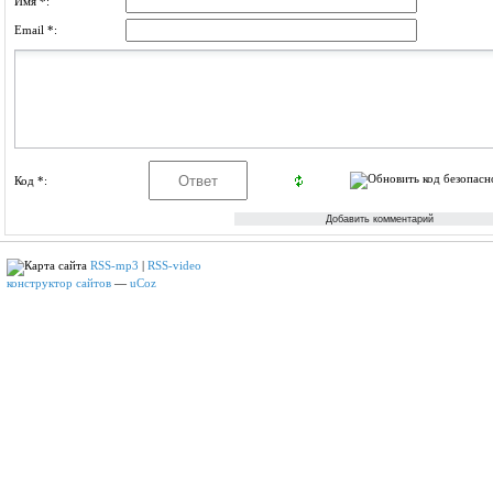
Имя *:
Email *:
Код *:
RSS-mp3
|
RSS-video
конструктор сайтов
—
uCoz