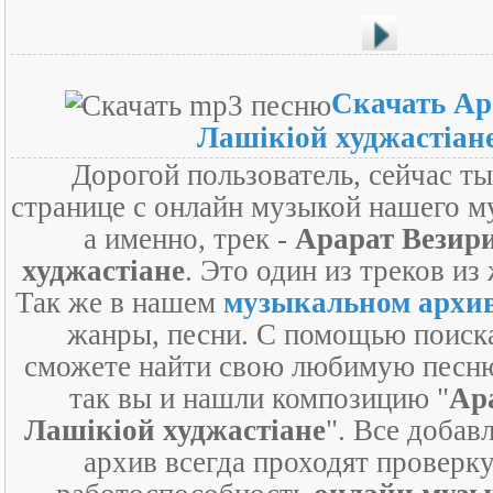
Скачать Ар
Лашiкiой худжастiан
Дорогой пользователь, сейчас т
странице с онлайн музыкой нашего м
а именно, трек -
Арарат Везир
худжастiане
. Это один из треков из
Так же в нашем
музыкальном архи
жанры, песни. С помощью поиск
сможете найти свою любимую песню
так вы и нашли композицию "
Ар
Лашiкiой худжастiане
". Все добав
архив всегда проходят проверку