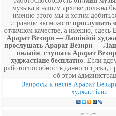
работоспособность
онлайн муз
музыка в нашем архиве должна бы
именно этого мы и хотим добиться
странице вы можете
прослушать 
отличном качестве, а именно, сдесь
Арарат Везири — Лашiкiой худжа
прослушать Арарат Везири — Лаш
онлайн
,
слушать Арарат Вези
худжастiане бесплатно
. Если вдр
работоспособность данного трека, п
об этом администрац
Запросы к песне Арарат Вези
худжастiане
идет загрузка...