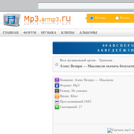
Музыка
Клипы
ГЛАВНАЯ
ФОРУМ
МУЗЫКА
КЛИПЫ
АЛЬБОМЫ
0-9
A
B
C
D
E
F
G
А
Б
В
Г
Д
Е
Ё
Ж
З
И
Весь музыкальный архив
»
Удинская
»
Алекс Везири — Маьликли скачать бесплат
Название:
Алекс Везири — Маьликли
Формат:
Mp3
Размер:
Не указано
Bitrate:
Кбит
Прослушиваний:
1683
Скачиваний:
27