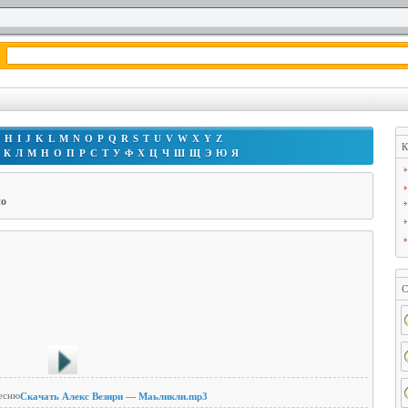
H
I
J
K
L
M
N
O
P
Q
R
S
T
U
V
W
X
Y
Z
К
К
Л
М
Н
О
П
Р
С
Т
У
Ф
Х
Ц
Ч
Ш
Щ
Э
Ю
Я
но
С
Скачать Алекс Везири — Маьликли.mp3