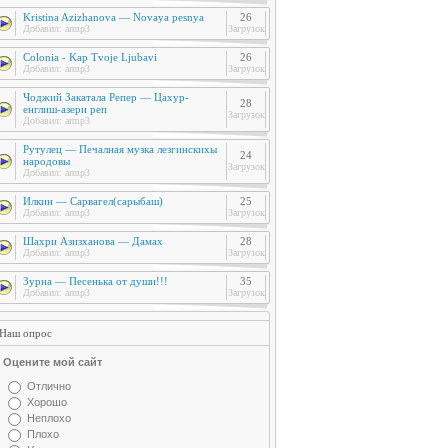
Kristina Azizhanova — Novaya pesnya
26
Добавил:
armp3
Загрузок
Colonia - Kap Tvoje Ljubavi
26
Добавил:
armp3
Загрузок
Чоджий Закатала Репер — Цахур-
28
енглиш-азери реп
Загрузок
Добавил:
armp3
Рутулец — Печалная музка лезгинскихы
24
народовы
Загрузок
Добавил:
armp3
Илкин — Сарвагел(сарыбаш)
25
Добавил:
armp3
Загрузок
Шахри Азизханова — Дамах
28
Добавил:
armp3
Загрузок
Зурна — Песенька от души!!!
35
Добавил:
armp3
Загрузок
Наш опрос
Оцените мой сайт
Отлично
Хорошо
Неплохо
Плохо