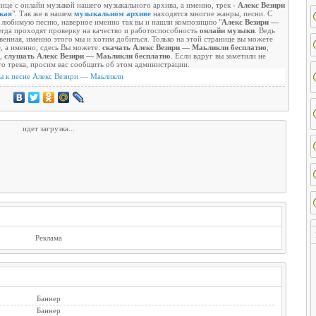
ице с онлайн музыкой нашего музыкального архива, а именно, трек -
Алекс Везири
кая
". Так же в нашем
музыкальном архиве
находятся многие жанры, песни. С
 любимую песню, наверное именно так вы и нашли композицию "
Алекс Везири —
сегда проходят проверку на качество и работоспособность
онлайн музыки
. Ведь
венная, именно этого мы и хотим добиться. Только на этой странице вы можете
, а именно, сдесь Вы можете:
скачать Алекс Везири — Маьликли бесплатно
,
,
слушать Алекс Везири — Маьликли бесплатно
. Если вдруг вы заметили не
о трека, просим вас сообщить об этом администрации.
ы к песне Алекс Везири — Маьликли
идет загрузка...
Реклама
Баннер
Баннер