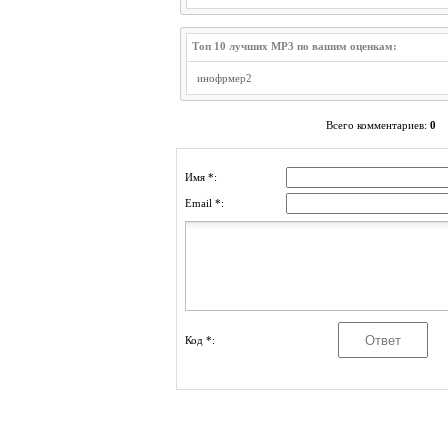
Топ 10 лучших MP3 по вашим оценкам:
инофрмер2
Всего комментариев
:
0
Имя *:
Email *:
Код *: