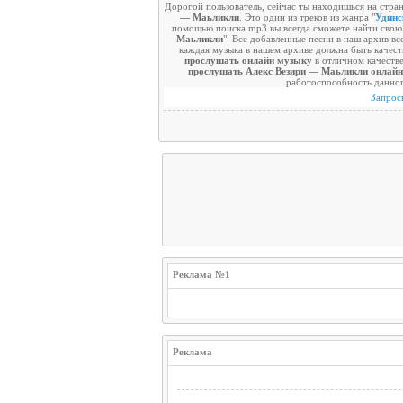
Дорогой пользователь, сейчас ты находишься на стран
— Маьликли
. Это один из треков из жанра "
Удинс
помощью поиска mp3 вы всегда сможете найти свою
Маьликли
". Все добавленные песни в наш архив в
каждая музыка в нашем архиве должна быть качест
прослушать онлайн музыку
в отличном качестве
прослушать Алекс Везири — Маьликли онлайн
работоспособность данног
Запрос
Реклама №1
Реклама