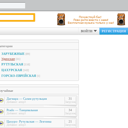
ВОЙТИ
РЕГИСТРАЦИЯ
атегории
ЗАРУБЕЖНЫЕ
[89]
Удинская
[31]
РУТУЛЬСКАЯ
[110]
ЦАХУРСКАЯ
[143]
ГОРСКО-ЕВРЕЙСКАЯ
[1]
лучайные
Дагмара — Салам рутульцам
31
Добавил:
armp3
Загрузок
Prado — Танцевальная
34
Добавил:
armp3
Загрузок
Цахуро- Рутульская — Лезгинка
21
Добавил:
armp3
Загрузок