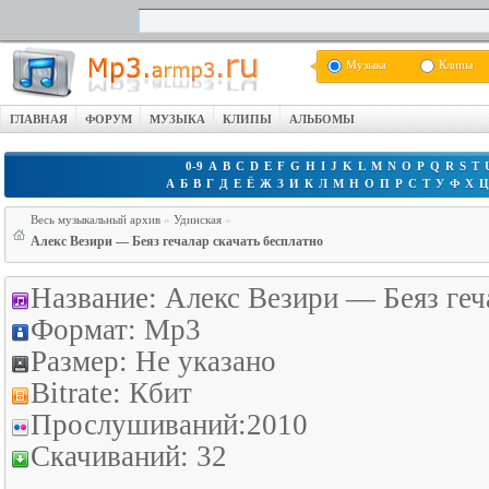
Музыка
Клипы
ГЛАВНАЯ
ФОРУМ
МУЗЫКА
КЛИПЫ
АЛЬБОМЫ
0-9
A
B
C
D
E
F
G
H
I
J
K
L
M
N
O
P
Q
R
S
T
А
Б
В
Г
Д
Е
Ё
Ж
З
И
К
Л
М
Н
О
П
Р
С
Т
У
Ф
Х
Весь музыкальный архив
»
Удинская
»
Алекс Везири — Беяз гечалар скачать бесплатно
Название:
Алекс Везири — Беяз геч
Формат:
Mp3
Размер:
Не указано
Bitrate:
Кбит
Прослушиваний:
2010
Скачиваний:
32