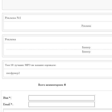
Реклама №1
Реклама
Реклама
Баннер
Баннер
Топ 10 лучших MP3 по вашим оценкам:
инофрмер2
Всего комментариев
:
0
Имя *:
Email *: